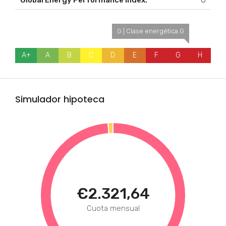
Global Energy Performance Index:
G
G | Clase energética G
A+
A
B
C
D
E
F
G
H
Simulador hipoteca
€2.321,64
Cuota mensual