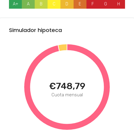
A+
A
B
C
D
E
F
G
H
Simulador hipoteca
€748,79
Cuota mensual