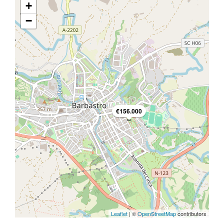
+
−
€156.000
Leaflet
| ©
OpenStreetMap
contributors