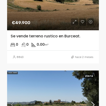
€49.900
Se vende terreno rustico en Burceat.
0
0
0.00
m²
8863
hace 2 meses
VENTA