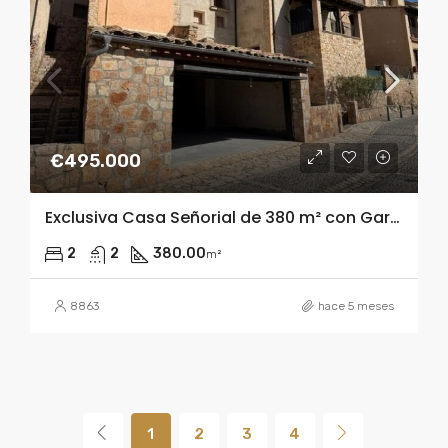
€495.000
Exclusiva Casa Señorial de 380 m² con Garaje Triple y Terrazas Panorámicas en Alquézar
2
2
380.00
m²
8863
hace 5 meses
1
2
3
4