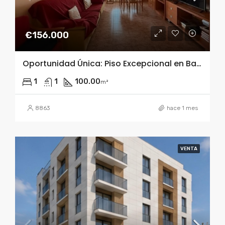
€156.000
Oportunidad Única: Piso Excepcional en Barbastro – Cooperativa
1
1
100.00
m²
8863
hace 1 mes
VENTA