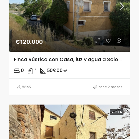
€120.000
Finca Rústica con Casa, luz y agua a Solo 2 Minutos de Barbastro – Ideal como Finca de Recreo
0
1
509.00
m²
8863
hace 2 meses
VENTA