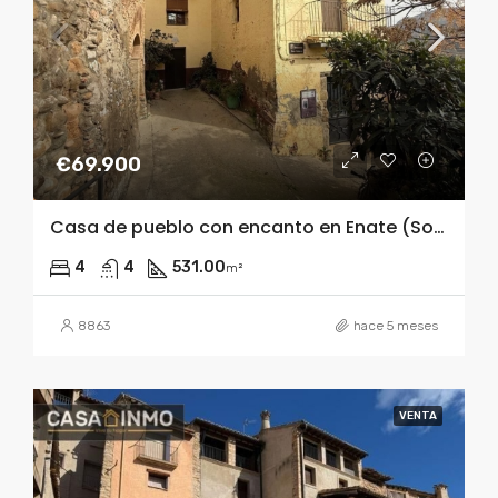
€69.900
Casa de pueblo con encanto en Enate (Somontano) – ideal segunda residencia o casa rural
4
4
531.00
m²
8863
hace 5 meses
VENTA