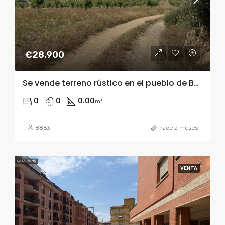
€28.900
Se vende terreno rústico en el pueblo de Burceat a solo 5 minutos en coche de Barbastro.
0
0
0.00
m²
8863
hace 2 meses
VENTA